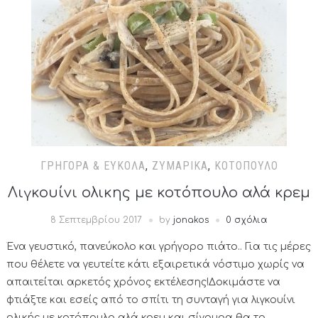
ΓΡΉΓΟΡΑ & ΕΎΚΟΛΑ
,
ΖΥΜΑΡΙΚΆ
,
ΚΟΤΌΠΟΥΛΟ
Λιγκουίνι ολικης με κοτόπουλο αλά κρεμ
8 Σεπτεμβρίου 2017
by
jonakos
0 σχόλια
Ένα γευστικό, πανεύκολο και γρήγορο πιάτο.. Για τις μέρες
που θέλετε να γευτείτε κάτι εξαιρετικά νόστιμο χωρίς να
απαιτείται αρκετός χρόνος εκτέλεσης!Δοκιμάστε να
φτιάξτε και εσείς από το σπίτι τη συνταγή για λιγκουίνι
ολικής με κοτόπουλο αλά κρεμ και σίγουρα θα το