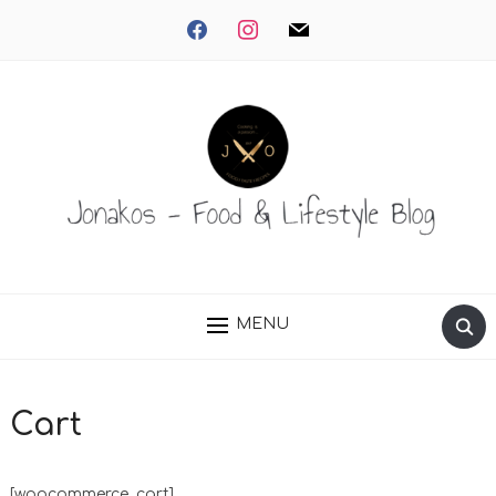
facebook
instagram
mail
MENU
Cart
[woocommerce_cart]