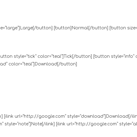
ize=”large”]Large[/button] [button]Normal[/button] [button size
button style=”tick” color=”teal”]Tick[/button] [button style=”info”
oad” color=”teal”]Download[/button]
link] [ilink url=”http://google.com” style=”download”]Download[/ili
m” style=”note”]Note[/ilink] [ilink url=”http://google.com” style=”ale