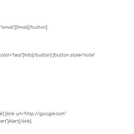
=”small”]Small[/button]
 color=”teal”]Info[/button] [button style=”note”
nk] [ilink url=”http://google.com”
rt”]Alert[/ilink]