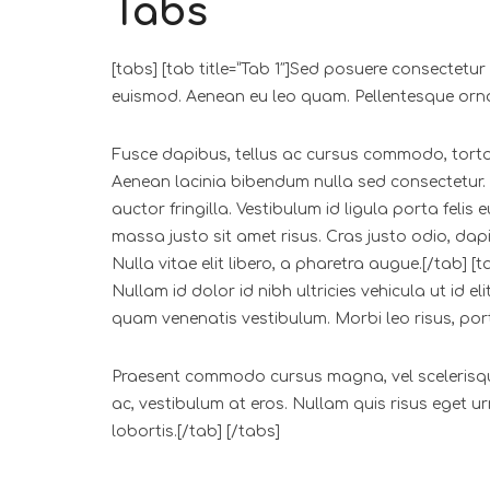
Tabs
[tabs] [tab title=”Tab 1″]Sed posuere consectetur
euismod. Aenean eu leo quam. Pellentesque ornar
Fusce dapibus, tellus ac cursus commodo, tortor
Aenean lacinia bibendum nulla sed consectetur. N
auctor fringilla. Vestibulum id ligula porta fe
massa justo sit amet risus. Cras justo odio, dapi
Nulla vitae elit libero, a pharetra augue.[/tab] [t
Nullam id dolor id nibh ultricies vehicula ut id
quam venenatis vestibulum. Morbi leo risus, porta
Praesent commodo cursus magna, vel scelerisque 
ac, vestibulum at eros. Nullam quis risus eget ur
lobortis.[/tab] [/tabs]