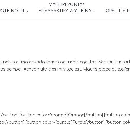
ΜΑΓΕΙΡΕΥΟΝΤΑΣ
ΡΟΤΕΙΝΟΥΝ
ΕΝΑΛΛΑΚΤΙΚΑ & ΥΓΙΕΙΝΑ
ΩΡΑ …ΓΙΑ 
t netus et malesuada fames ac turpis egestas. Vestibulum tortor
s semper. Aenean ultricies mi vitae est. Mauris placerat eleifen
d[/button] [button color=”orange”]Orange[/button] [button colo
al[/button] [button color=”purple”]Purple[/button] [button color