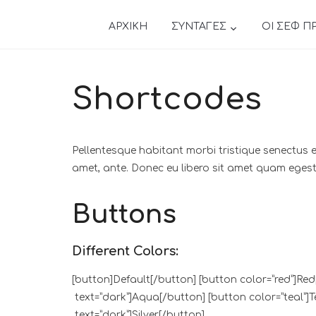
ΑΡΧΙΚΗ
ΣΥΝΤΑΓΕΣ
ΟΙ ΣΕΦ Π
Shortcodes
Pellentesque habitant morbi tristique senectus e
amet, ante. Donec eu libero sit amet quam egesta
Buttons
Different Colors:
[button]Default[/button] [button color=”red”]Re
text=”dark”]Aqua[/button] [button color=”teal”]Te
text=”dark”]Silver[/button]