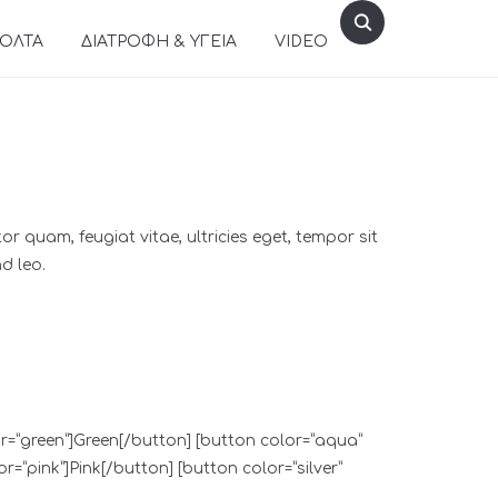
ΒΟΛΤΑ
ΔΙΑΤΡΟΦΗ & ΥΓΕΙΑ
VIDEO
 quam, feugiat vitae, ultricies eget, tempor sit
d leo.
r=”green”]Green[/button] [button color=”aqua”
=”pink”]Pink[/button] [button color=”silver”