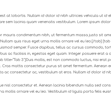
 est at lobortis. Nullam id dolor id nibh ultricies vehicula ut 
e sem lacinia quam venenatis vestibulum. Lorem ipsum dolor si
 mauris condimentum nibh, ut fermentum massa justo sit amet ri
ullam quis risus eget urna mollis ornare vel eu leo.[/tab] [ta
lis euismod semper. Fusce dapibus, tellus ac cursus commodo, t
bus ac facilisis in, egestas eget quam. Integer posuere erat a 
ab title=”Tab 3″]Duis mollis, est non commodo luctus, nisi erat po
 elit. Cras mattis consectetur purus sit amet fermentum. Aenean
 ac consectetur ac, vestibulum at eros. Nullam id dolor id nibh u
nisl consectetur et. Aenean lacinia bibendum nulla sed consec
na mollis ornare vel eu leo. Vestibulum id ligula porta felis e