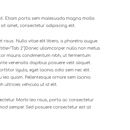
id elit. Etiam porta sem malesuada magna mollis
t amet, consectetur adipiscing elit.
sus. Nulla vitae elit libero, a pharetra augue.
b title=”Tab 2″]Donec ullamcorper nulla non metus
ortor mauris condimentum nibh, ut fermentum
ante venenatis dapibus posuere velit aliquet.
rttitor ligula, eget lacinia odio sem nec elit.
 eu leo quam. Pellentesque ornare sem lacinia
ltricies vehicula ut id elit.
tetur. Morbi leo risus, porta ac consectetur
uismod semper. Sed posuere consectetur est at