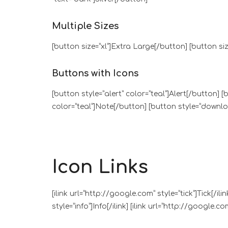
Multiple Sizes
[button size=”xl”]Extra Large[/button] [button s
Buttons with Icons
[button style=”alert” color=”teal”]Alert[/button] [
color=”teal”]Note[/button] [button style=”downl
Icon Links
[ilink url=”http://google.com” style=”tick”]Tick[/i
style=”info”]Info[/ilink] [ilink url=”http://google.co