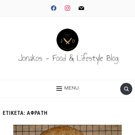
facebook
instagram
mail
MENU
ΕΤΙΚΈΤΑ:
ΑΦΡΆΤΗ