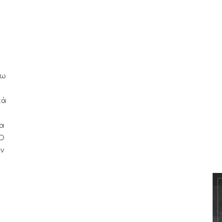
σω
κά
ία
 Ο
ν