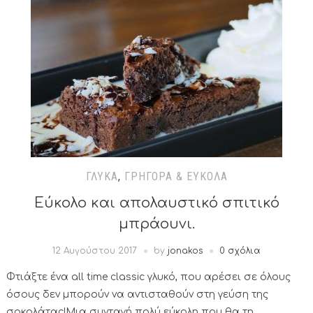
ΓΛΥΚΆ
,
ΓΡΉΓΟΡΑ & ΕΎΚΟΛΑ
Εύκολο και απολαυστικό σπιτικό
μπράουνι.
12 Αυγούστου 2017
by
jonakos
0 σχόλια
Φτιάξτε ένα all time classic γλυκό, που αρέσει σε όλους
όσους δεν μπορούν να αντισταθούν στη γεύση της
σοκολάτας!Μια συνταγή πολύ εύκολη που θα τη