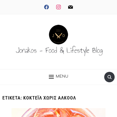
facebook
instagram
mail
MENU
ΕΤΙΚΈΤΑ:
ΚΟΚΤΈΙΛ ΧΩΡΊΣ ΑΛΚΟΌΛ