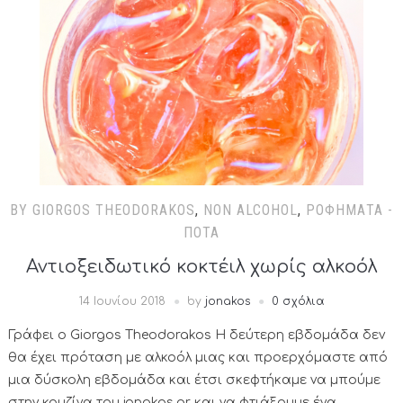
BY GIORGOS THEODORAKOS
,
NON ALCOHOL
,
ΡΟΦΉΜΑΤΑ -
ΠΟΤΆ
Αντιοξειδωτικό κοκτέιλ χωρίς αλκοόλ
14 Ιουνίου 2018
by
jonakos
0 σχόλια
Γράφει ο Giorgos Theodorakos Η δεύτερη εβδομάδα δεν
θα έχει πρόταση με αλκοόλ μιας και προερχόμαστε από
μια δύσκολη εβδομάδα και έτσι σκεφτήκαμε να μπούμε
στην κουζίνα του jonakos.gr και να φτιάξουμε ένα