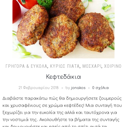
ΓΡΉΓΟΡΑ & ΕΎΚΟΛΑ
,
ΚΥΡΊΩΣ ΠΙΆΤΑ
,
ΜΟΣΧΆΡΙ
,
ΧΟΙΡΙΝΌ
Κεφτεδάκια
21 Φεβρουαρίου 2018
by
jonakos
0 σχόλια
Διαβάστε παρακάτω πώς θα δημιουργήσετε ζουμερούς
και χρυσαφένιους σε χρώμα κεφτέδες! Μια συνταγή που
ξεχωρίζει για την ευκολία της αλλά και ταυτόχρονα για
την νοστιμιά της.. Ακολουθήστε τα βήματα της συνταγής
και δημιουργήστε και εσείς από το σπίτι αυτά τα