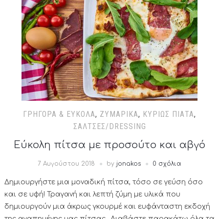
ΓΡΉΓΟΡΑ & ΕΎΚΟΛΑ
,
ΖΥΜΑΡΙΚΆ
,
ΚΥΡΊΩΣ ΠΙΆΤΑ
,
ΣΆΛΤΣΕΣ/DRESSING
Εύκολη πίτσα με προσούτο και αβγό
7 Αυγούστου 2018
by
jonakos
0 σχόλια
Δημιουργήστε μια μοναδική πίτσα, τόσο σε γεύση όσο
και σε υφή! Τραγανή και λεπτή ζύμη με υλικά που
δημιουργούν μια άκρως γκουρμέ και ευφάνταστη εκδοχή
της αγαπημένης μας πίτσας.. Διαβάστε παρακάτω όλα τα