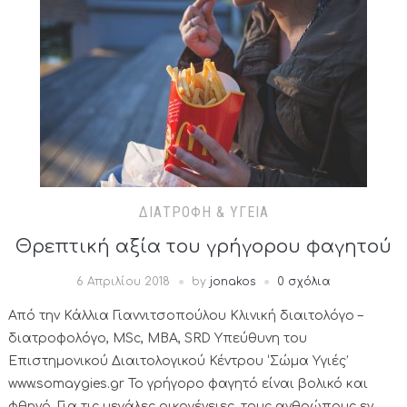
ΔΙΑΤΡΟΦΉ & ΥΓΕΊΑ
Θρεπτική αξία του γρήγορου φαγητού
6 Απριλίου 2018
by
jonakos
0 σχόλια
Από την Κάλλια Γιαννιτσοπούλου Κλινική διαιτολόγο –
διατροφολόγο, MSc, MBA, SRD Yπεύθυνη του
Επιστημονικού Διαιτολογικού Κέντρου ‘Σώμα Υγιές’
www.somaygies.gr Το γρήγορο φαγητό είναι βολικό και
φθηνό. Για τις μεγάλες οικογένειες, τους ανθρώπους εν