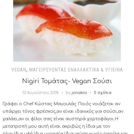
VEGAN
,
ΜΑΓΕΙΡΕΎΟΝΤΑΣ ΕΝΑΛΛΑΚΤΙΚΆ & ΥΓΙΕΙΝΆ
Nigiri Τομάτας- Vegan Σούσι
13 Αυγούστου 2018
by
jonakos
0 σχόλια
Γράφει ο Chef Κώστας Μαγουλάς Ποιός νοιάζεται αν
υπάρχει τόνος φρέσκος,αν είναι ιδανικός για σούσι,αν
χαλάει,αν οι φίλοι σας είναι αυστηρά χορτοφάγοι.Η
μετατροπή μου αυτή είναι ακριβώς η ίδια με τον
τόνο,ίδια υφή,ίδια υγρασία,ίδια γεύση,χωρίς ψαρίλα και