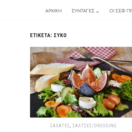
ΑΡΧΙΚΗ
ΣΥΝΤΑΓΕΣ
ΟΙ ΣΕΦ Π
ΕΤΙΚΈΤΑ:
ΣΥΚΟ
ΣΑΛΆΤΕΣ
,
ΣΆΛΤΣΕΣ/DRESSING