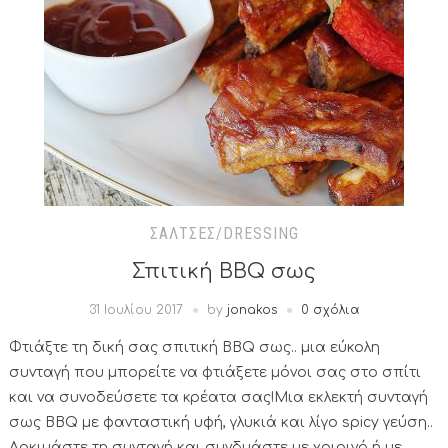
ΣΆΛΤΣΕΣ/DRESSING
Σπιτική BBQ σως
31 Ιουλίου 2017
by
jonakos
0 σχόλια
Φτιάξτε τη δική σας σπιτική ΒΒQ σως.. μια εύκολη
συνταγή που μπορείτε να φτιάξετε μόνοι σας στο σπίτι
και να συνοδεύσετε τα κρέατα σας!Μια εκλεκτή συνταγή
σως BBQ με φανταστική υφή, γλυκιά και λίγο spicy γεύση..
Δοκιμάστε τη συνταγή και συνδυάστε με χοιρινό ή με