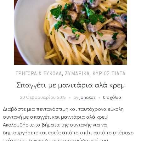
ΓΡΉΓΟΡΑ & ΕΎΚΟΛΑ
,
ΖΥΜΑΡΙΚΆ
,
ΚΥΡΊΩΣ ΠΙΆΤΑ
Σπαγγέτι με μανιτάρια αλά κρεμ
20 Φεβρουαρίου 2018
by
jonakos
0 σχόλια
Διαβάστε μια πεντανόστιμη και ταυτόχρονα εύκολη
συνταγή με σπαγγέτι και μανιτάρια αλά κρεμ!
Ακολουθήστε τα βήματα της συνταγής για να
δημιουργήσετε και εσείς από το σπίτι αυτό το υπέροχο
πιάτο που ξεχωρίζει για τη κρεμώδη υφή του..