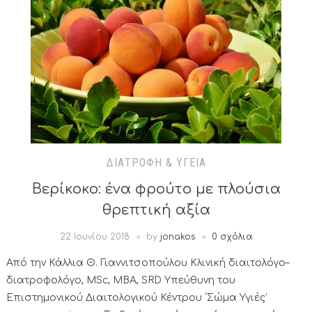
ΔΙΑΤΡΟΦΉ & ΥΓΕΊΑ
Βερίκοκο: ένα φρούτο με πλούσια
θρεπτική αξία
22 Ιουνίου 2018
by
jonakos
0 σχόλια
Από την Κάλλια Θ. Γιαννιτσοπούλου Κλινική διαιτολόγο–
διατροφολόγο, ΜSc, MBA, SRD Υπεύθυνη του
Επιστημονικού Διαιτολογικού Κέντρου ΄Σώμα Υγιές’