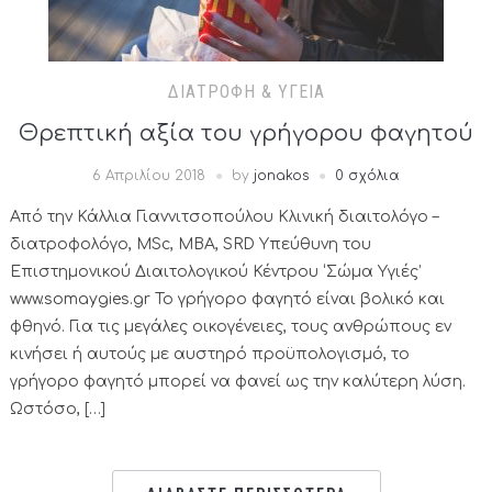
ΔΙΑΤΡΟΦΉ & ΥΓΕΊΑ
Θρεπτική αξία του γρήγορου φαγητού
6 Απριλίου 2018
by
jonakos
0 σχόλια
Από την Κάλλια Γιαννιτσοπούλου Κλινική διαιτολόγο –
διατροφολόγο, MSc, MBA, SRD Yπεύθυνη του
Επιστημονικού Διαιτολογικού Κέντρου ‘Σώμα Υγιές’
www.somaygies.gr Το γρήγορο φαγητό είναι βολικό και
φθηνό. Για τις μεγάλες οικογένειες, τους ανθρώπους εν
κινήσει ή αυτούς με αυστηρό προϋπολογισμό, το
γρήγορο φαγητό μπορεί να φανεί ως την καλύτερη λύση.
Ωστόσο, […]