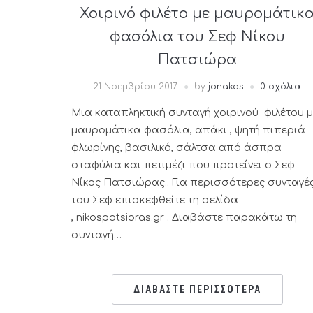
Χοιρινό φιλέτο με μαυρομάτικ
φασόλια του Σεφ Νίκου
Πατσιώρα
21 Νοεμβρίου 2017
by
jonakos
0 σχόλια
Μια καταπληκτική συνταγή χοιρινού φιλέτου μ
μαυρομάτικα φασόλια, απάκι , ψητή πιπεριά
φλωρίνης, βασιλικό, σάλτσα από άσπρα
σταφύλια και πετιμέζι που προτείνει ο Σεφ
Νίκος Πατσιώρας.. Για περισσότερες συνταγέ
του Σεφ επισκεφθείτε τη σελίδα
, nikospatsioras.gr . Διαβάστε παρακάτω τη
συνταγή…
ΔΙΑΒΑΣΤΕ ΠΕΡΙΣΣΟΤΕΡΑ