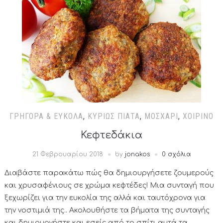
ΓΡΉΓΟΡΑ & ΕΎΚΟΛΑ
,
ΚΥΡΊΩΣ ΠΙΆΤΑ
,
ΜΟΣΧΆΡΙ
,
ΧΟΙΡΙΝΌ
Κεφτεδάκια
21 Φεβρουαρίου 2018
by
jonakos
0 σχόλια
Διαβάστε παρακάτω πώς θα δημιουργήσετε ζουμερούς
και χρυσαφένιους σε χρώμα κεφτέδες! Μια συνταγή που
ξεχωρίζει για την ευκολία της αλλά και ταυτόχρονα για
την νοστιμιά της.. Ακολουθήστε τα βήματα της συνταγής
και δημιουργήστε και εσείς από το σπίτι αυτά τα