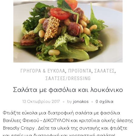
ΓΡΉΓΟΡΑ & ΕΎΚΟΛΑ
,
ΠΡΟΪΌΝΤΑ
,
ΣΑΛΆΤΕΣ
,
ΣΆΛΤΣΕΣ/DRESSING
Σαλάτα με φασόλια και λουκάνικο
13 Οκτωβρίου 2017
by
jonakos
0 σχόλια
Φτιάξτε εύκολα μια διατροφική σαλάτα με φασόλια
Βανίλιες Φενεού – ΔΙΚΟΤΥΛΟΝ και κριτσίνια ολικής άλεσης
Breadly Crispy . Δείτε τα υλικά της συνταγής και φτιάξτε
και εσείς μια διατροφική και χορταστική σαλάτα!