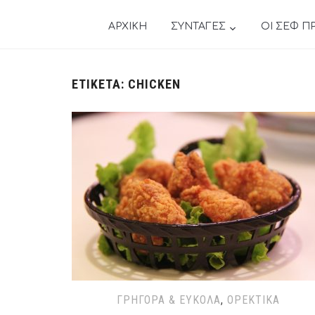
ΑΡΧΙΚΗ
ΣΥΝΤΑΓΕΣ
ΟΙ ΣΕΦ Π
ΕΤΙΚΈΤΑ:
CHICKEN
ΓΡΉΓΟΡΑ & ΕΎΚΟΛΑ
,
ΟΡΕΚΤΙΚΆ