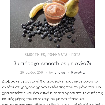
SMOOTHIES
,
ΡΟΦΉΜΑΤΑ - ΠΟΤΆ
3 υπέροχα smoothies με αχλάδι
20 Ιουλίου 2017
by
jonakos
0 σχόλια
Διαβάστε τη συνταγή 3 υπέροχων smoothie με βάση το
αχλάδι σε γρήγορο χρόνο εκτέλεσης που το μόνο που θα
χρειαστείτε είναι ένα απλό blender! Δροσιστείτε αυτές τις
καυτές μέρες του καλοκαιριού με ένα τέλειο και
απολαυστικό smoothie που θα έχει και πολλά άλλα οφέλη