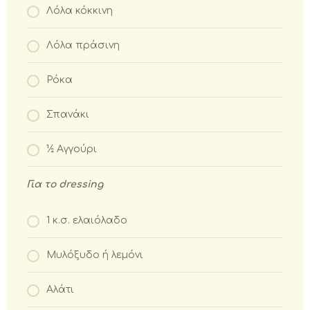
Λόλα κόκκινη
Λόλα πράσινη
Ρόκα
Σπανάκι
½ Αγγούρι
Για το
dressing
1 κ.σ. ελαιόλαδο
Μυλόξυδο ή λεμόνι
Αλάτι