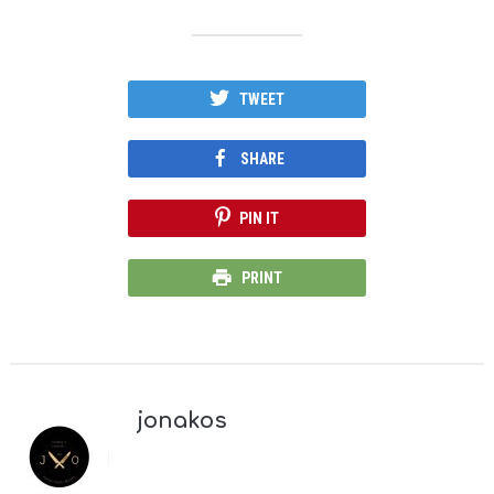
TWEET
SHARE
PIN IT
PRINT
jonakos