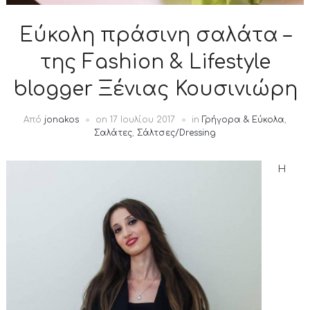
Εύκολη πράσινη σαλάτα –
της Fashion & Lifestyle
blogger Ξένιας Κουσινιώρη
Από
jonakos
on
17 Ιουλίου 2017
in
Γρήγορα & Εύκολα
,
Σαλάτες
,
Σάλτσες/Dressing
Η