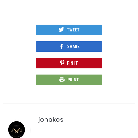
TWEET
SHARE
PIN IT
PRINT
jonakos