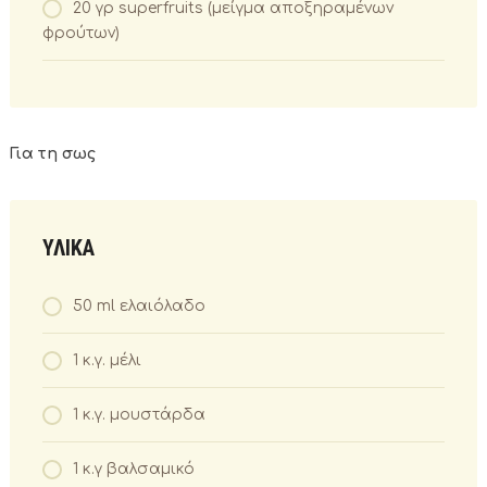
20 γρ superfruits (μείγμα αποξηραμένων
φρούτων)
Για τη σως
ΥΛΙΚΑ
50 ml ελαιόλαδο
1 κ.γ. μέλι
1 κ.γ. μουστάρδα
1 κ.γ βαλσαμικό