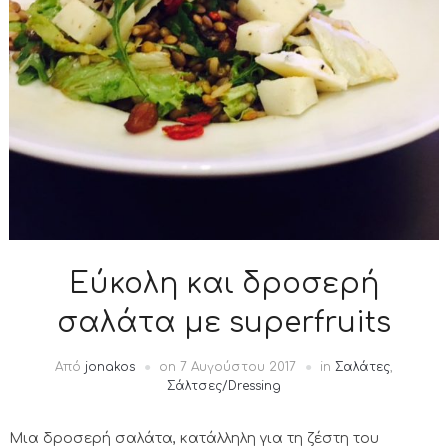
Εύκολη και δροσερή
σαλάτα με superfruits
Από
jonakos
on
7 Αυγούστου 2017
in
Σαλάτες
,
Σάλτσες/Dressing
Μια δροσερή σαλάτα, κατάλληλη για τη ζέστη του