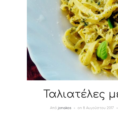
Ταλιατέλες μ
Από
jonakos
on
8 Αυγούστου 2017