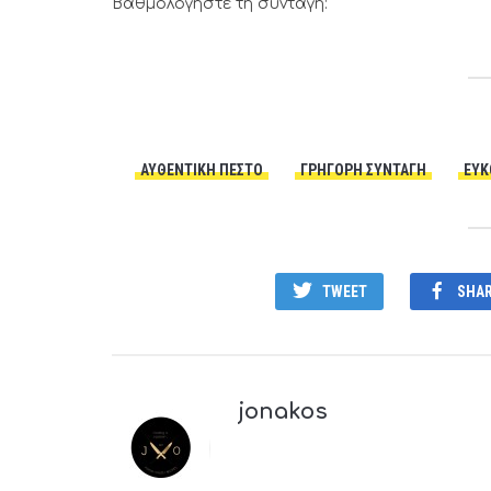
Βαθμολογήστε τη συνταγή:
ΑΥΘΕΝΤΙΚΉ ΠΈΣΤΟ
ΓΡΗΓΟΡΗ ΣΥΝΤΑΓΗ
ΕΥΚ
TWEET
SHA
jonakos