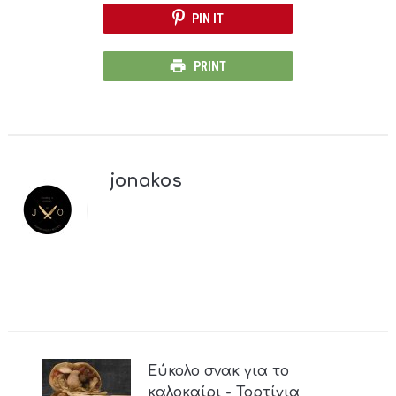
PIN IT
PRINT
jonakos
Εύκολο σνακ για το
καλοκαίρι - Τορτίγια