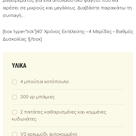
μαγειρέματος για ένα απολαυστικό φαγητό που θα
αρέσει σε μικρούς και μεγάλους. Διαβάστε παρακάτω τη
συνταγή…
[box type=”tick”]40΄ Χρόνος Εκτέλεσης – 4 Μερίδες – Βαθμός
Δυσκολίας 1[/box]
ΥΛΙΚΑ
4 μπούτια κοτόπουλο
300 γρ μπάμιες
2 πατάτες καθαρισμένες και κομμένες
κυδωνάτες
1/2 κρεμμύδι ψιλοκομμένο