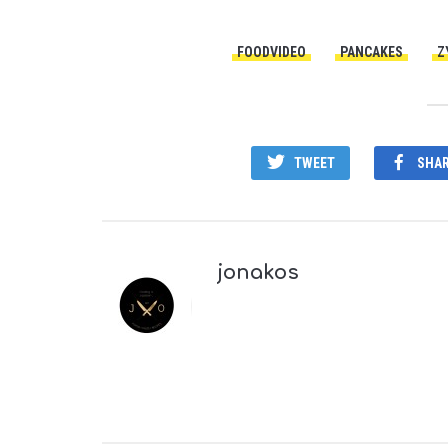
FOODVIDEO
PANCAKES
Ζ
TWEET
SHA
jonakos