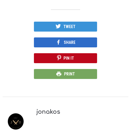
TWEET
SHARE
PIN IT
PRINT
jonakos