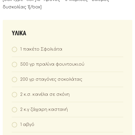
δυσκολίας 1[/box]
ΥΛΙΚΑ
1 πακέτο Σφολιάτα
500 γρ πραλίνα φουντουκιού
200 γρ σταγόνες σοκολάτας
2 κ.σ. κανέλα σε σκόνη
2 κ.γ ζάχαρη καστανή
1 αβγό