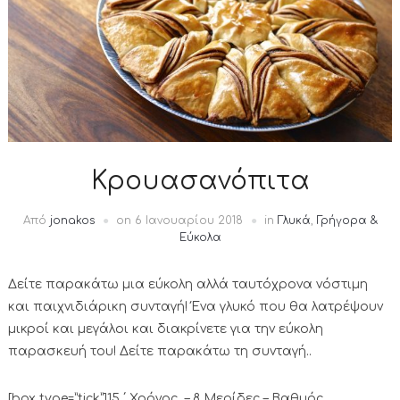
Κρουασανόπιτα
Από
jonakos
on
6 Ιανουαρίου 2018
in
Γλυκά
,
Γρήγορα &
Εύκολα
Δείτε παρακάτω μια εύκολη αλλά ταυτόχρονα νόστιμη
και παιχνιδιάρικη συνταγή! Ένα γλυκό που θα λατρέψουν
μικροί και μεγάλοι και διακρίνετε για την εύκολη
παρασκευή του! Δείτε παρακάτω τη συνταγή..
[box type=”tick”]15 ΄ Χρόνος – 8 Μερίδες – Βαθμός