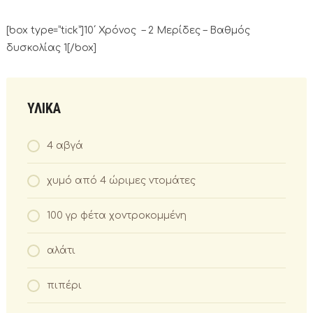
[box type=”tick”]10΄ Χρόνος – 2 Μερίδες – Βαθμός
δυσκολίας 1[/box]
ΥΛΙΚΑ
4 αβγά
χυμό από 4 ώριμες ντομάτες
100 γρ φέτα χοντροκομμένη
αλάτι
πιπέρι