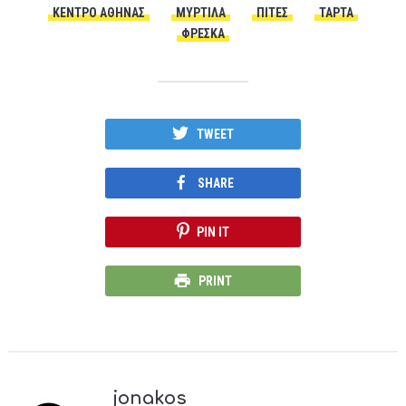
ΚΈΝΤΡΟ ΑΘΉΝΑΣ
ΜΎΡΤΙΛΑ
ΠΊΤΕΣ
ΤΆΡΤΑ
ΦΡΈΣΚΑ
TWEET
SHARE
PIN IT
PRINT
jonakos