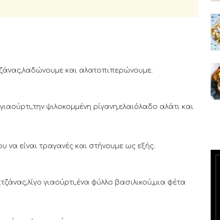
ιτζάνας,λαδώνουμε και αλατοπιπερώνουμε.
γιαούρτι,την ψιλοκομμένη ρίγανη,ελαιόλαδο αλάτι και
υ να είναι τραγανές και στήνουμε ως εξής.
τζάνας,λίγο γιαούρτι,ένα φύλλο βασιλικού,μια φέτα