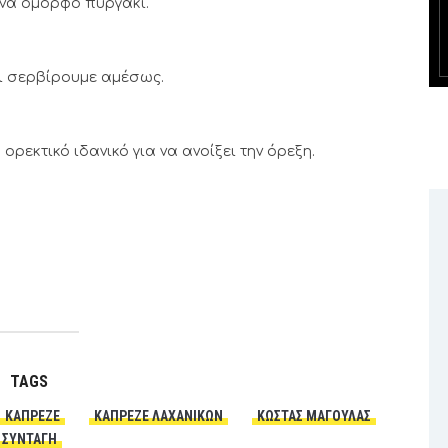
να όμορφο πυργάκι.
αι σερβίρουμε αμέσως.
ορεκτικό ιδανικό για να ανοίξει την όρεξη.
TAGS
ΚΑΠΡΈΖΕ
ΚΑΠΡΈΖΕ ΛΑΧΑΝΙΚΏΝ
ΚΏΣΤΑΣ ΜΑΓΟΥΛΆΣ
ΣΥΝΤΑΓΗ