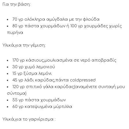
Για την βάση:
70 γρ ολόκληρα αμύγδαλα με την φλούδα
80 γρ πάστα χουρμάδων ή 100 γρ χουρμάδες χωρίς
πυρήνα
Υλικά,για την γέμιση:
170 γρ κάσιους,μουλιασμένα σε νερό αποβραδίς
30 γρ χυμό λεμονιού
15 γρ ξύσμα λεμόνι
45 γρ λάδι καρύδας,πάντα coldpressed
120 γρ σπιτικό γάλα καρύδας(αναμένετε συνταγή μου
σύντομα)
55 γρ πάστα χουρμάδων
60 γρ κατεψυγμένα μύρτιλλα
Υλικά,για το γαρνίρισμα :