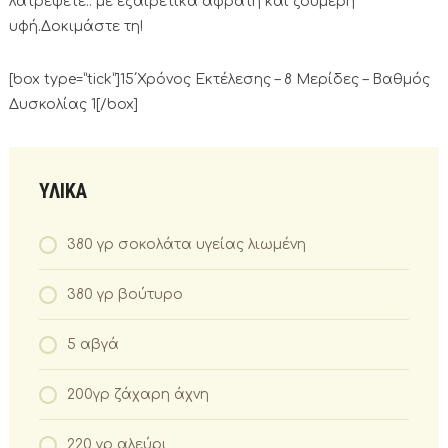
λατρέψετε.. με εξαιρετικά αφράτη και ζουμερή
υφή.Δοκιμάστε τη!
[box type=”tick”]15΄Χρόνος Εκτέλεσης – 8 Μερίδες – Βαθμός
Δυσκολίας 1[/box]
ΥΛΙΚΑ
380 γρ σοκολάτα υγείας λιωμένη
380 γρ βούτυρο
5 αβγά
200γρ ζάχαρη άχνη
220 γρ αλεύρι