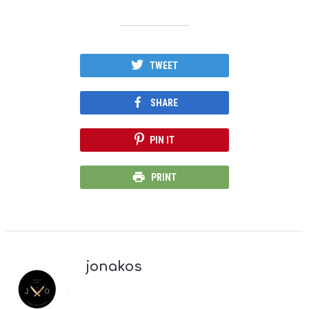
TWEET
SHARE
PIN IT
PRINT
jonakos