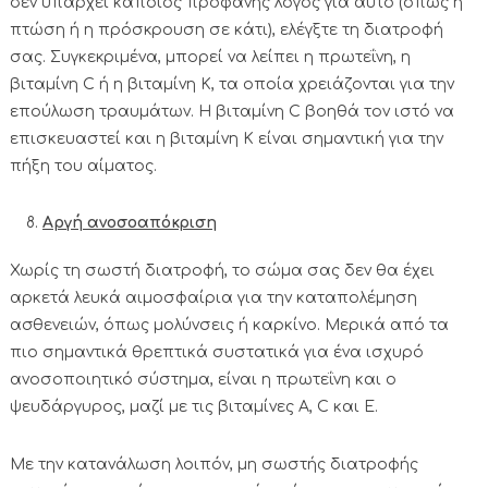
δεν υπάρχει κάποιος προφανής λόγος για αυτό (όπως η
πτώση ή η πρόσκρουση σε κάτι), ελέγξτε τη διατροφή
σας. Συγκεκριμένα, μπορεί να λείπει η πρωτεΐνη, η
βιταμίνη C ή η βιταμίνη Κ, τα οποία χρειάζονται για την
επούλωση τραυμάτων. Η βιταμίνη C βοηθά τον ιστό να
επισκευαστεί και η βιταμίνη Κ είναι σημαντική για την
πήξη του αίματος.
Αργή ανοσοαπόκριση
Χωρίς τη σωστή διατροφή, το σώμα σας δεν θα έχει
αρκετά λευκά αιμοσφαίρια για την καταπολέμηση
ασθενειών, όπως μολύνσεις ή καρκίνο. Μερικά από τα
πιο σημαντικά θρεπτικά συστατικά για ένα ισχυρό
ανοσοποιητικό σύστημα, είναι η πρωτεΐνη και ο
ψευδάργυρος, μαζί με τις βιταμίνες Α, C και Ε.
Με την κατανάλωση λοιπόν, μη σωστής διατροφής