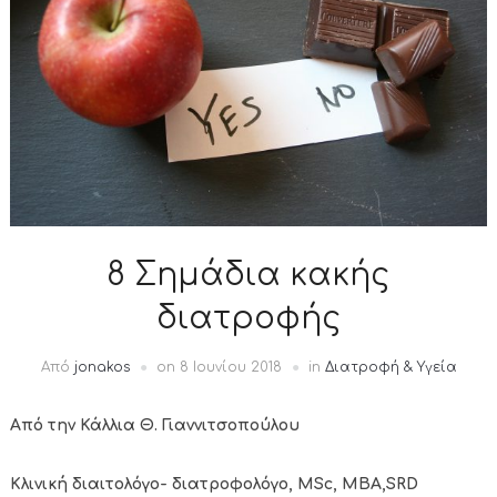
8 Σημάδια κακής
διατροφής
Από
jonakos
on
8 Ιουνίου 2018
in
Διατροφή & Υγεία
A
πό την Κάλλια Θ. Γιαννιτσοπούλου
Κλινική διαιτολόγο- διατροφολόγο,
MSc
,
MBA
,
SRD