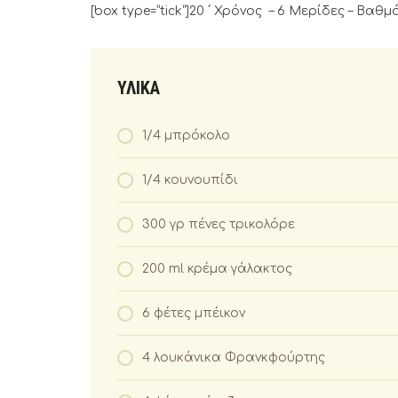
[box type=”tick”]20 ΄ Χρόνος – 6 Μερίδες – Βαθμ
ΥΛΙΚΑ
1/4 μπρόκολο
1/4 κουνουπίδι
300 γρ πένες τρικολόρε
200 ml κρέμα γάλακτος
6 φέτες μπέικον
4 λουκάνικα Φρανκφούρτης