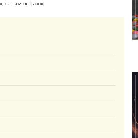
ός δυσκολίας 1[/box]