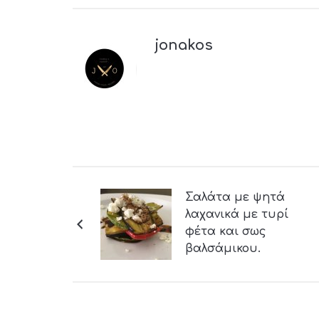
jonakos
Σαλάτα με ψητά
λαχανικά με τυρί
φέτα και σως
βαλσάμικου.
(Μillefeuille
Λαχανικών)