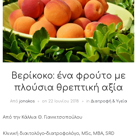
Βερίκοκο: ένα φρούτο με
πλούσια θρεπτική αξία
Από
jonakos
on
22 Ιουνίου 2018
in
Διατροφή & Υγεία
Από την Κάλλια Θ. Γιαννιτσοπούλου
Κλινική διαιτολόγο–διατροφολόγο, ΜSc, MBA, SRD