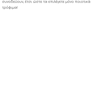
συνοδεύουν, έτσι ώστε τα επιλέγετε μόνο ποιοτικά
τρόφιμα!