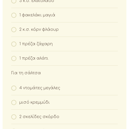
3 κ.σ. ελαιόλαδο
1 φακελάκι μαγιά
2 κ.σ. κόρν φλάουρ
1 πρέζα ζάχαρη
1 πρέζα αλάτι
Για τη σάλτσα
4 ντομάτες μεγάλες
μισό κρεμμύδι
2 σκελίδες σκόρδο