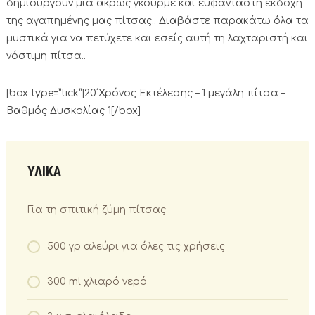
δημιουργούν μια άκρως γκουρμέ και ευφάνταστη εκδοχή
της αγαπημένης μας πίτσας.. Διαβάστε παρακάτω όλα τα
μυστικά για να πετύχετε και εσείς αυτή τη λαχταριστή και
νόστιμη πίτσα..
[box type=”tick”]20΄Χρόνος Εκτέλεσης – 1 μεγάλη πίτσα –
Βαθμός Δυσκολίας 1[/box]
ΥΛΙΚΑ
Για τη σπιτική ζύμη πίτσας
500 γρ αλεύρι για όλες τις χρήσεις
300 ml χλιαρό νερό