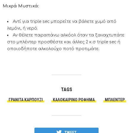
Μικρά Μυστικά:
Αντί για triple sec μπορείτε να βάλετε χυμό από
λεμόνι, ή νερό.
Αν θέλετε παραπάνω αλκόολ όταν τα ξαναχτυπάτε
στο μπλέντερ προσθέστε και άλλες 2 κ.σ triple sec ή
οποιοδήποτε αλκολούχο ποτό προτιμάτε.
TAGS
ΓΡΑΝΙΤΑ ΚΑΡΠΟΥΖΙ
ΚΑΛΟΚΑΙΡΙΝΟ ΡΟΦΗΜΑ
ΜΠΛΈΝΤΕΡ
TWEET