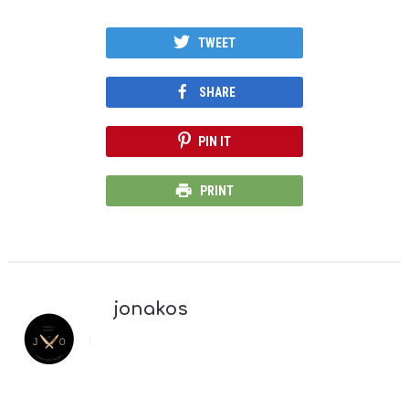
TWEET
SHARE
PIN IT
PRINT
jonakos