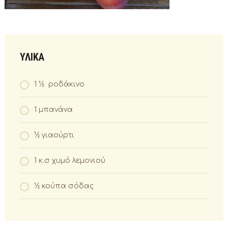
ΥΛΙΚΑ
1 ½ ροδάκινο
1 μπανάνα
½ γιαούρτι
1 κ.σ χυμό λεμονιού
½ κούπα σόδας