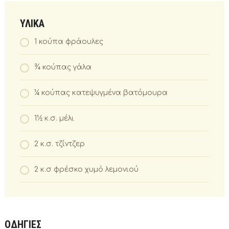
ΥΛΙΚΑ
1 κούπα φράουλες
¾ κούπας γάλα
¼ κούπας κατεψυγμένα βατόμουρα
1½ κ.σ. μέλι
2 κ.σ. τζίντζερ
2 κ.σ φρέσκο χυμό λεμονιού
ΟΔΗΓΙΕΣ