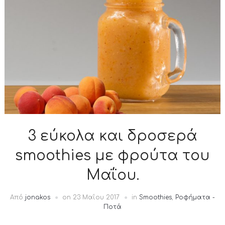
3 εύκολα και δροσερά
smoothies με φρούτα του
Μαΐου.
Από
jonakos
on
23 Μαΐου 2017
in
Smoothies
,
Ροφήματα -
Ποτά