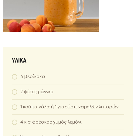
ΥΛΙΚΑ
6 βερίκοκα
2 φέτες μάνγκο
1 κούπα γάλα ή 1 γιαούρτι χαμηλών λιπαρών
4 κ.σ φρέσκος χυμός λεμόνι