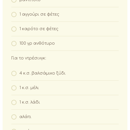
1 αγγούρι σε φέτες
1 καρότο σε φέτες
100 γρ ανθότυρο
Για το ντρέσινγκ:
4 κ.σ. βαλσάμικο ξύδι
1 κ.σ. μέλι
1 κ.σ. λάδι
αλάτι