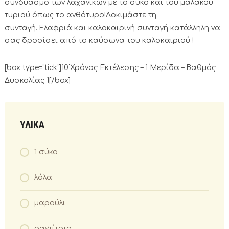
συνδυασμό των λαχανικών με το σύκο και του μαλακού
τυριού όπως το ανθότυρο!Δοκιμάστε τη
συνταγή..Ελαφριά και καλοκαιρινή συνταγή κατάλληλη να
σας δροσίσει από το καύσωνα του καλοκαιριού !
[box type=”tick”]10΄Χρόνος Εκτέλεσης – 1 Μερίδα – Βαθμός
Δυσκολίας 1[/box]
ΥΛΙΚΑ
1 σύκο
λόλα
μαρούλι
ραντίτσιο