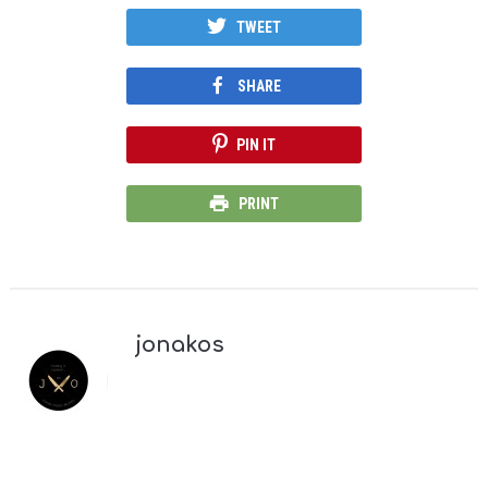
TWEET
SHARE
PIN IT
PRINT
jonakos