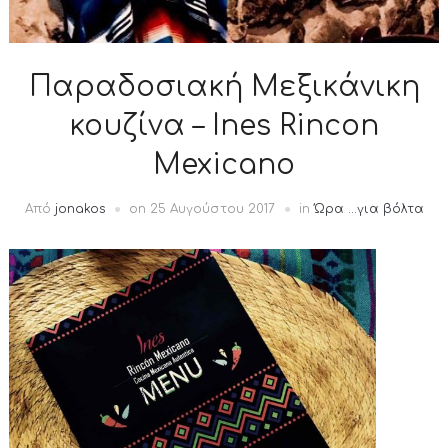
Παραδοσιακή Μεξικάνικη
κουζίνα – Ines Rincon
Mexicano
Από
jonakos
on
25 Αυγούστου 2017
in
Ώρα ...για βόλτα