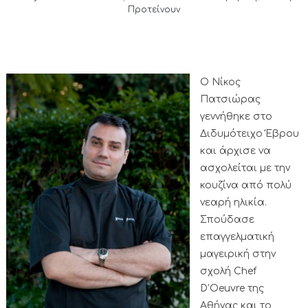
Προτείνουν
Ο Νίκος
Πατσιώρας
γεννήθηκε στο
Διδυμότειχο Έβρου
και άρχισε να
ασχολείται με την
κουζίνα από πολύ
νεαρή ηλικία.
Σπούδασε
επαγγελματική
μαγειρική στην
σχολή Chef
D’Oeuvre της
Αθήνας και το