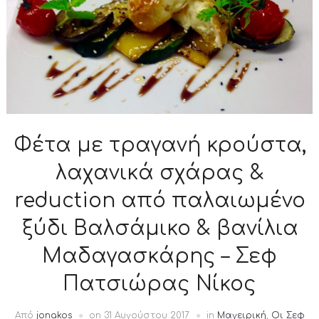
Φέτα με τραγανή κρούστα,
λαχανικά σχάρας &
reduction από παλαιωμένο
ξύδι Βαλσάμικο & βανίλια
Μαδαγασκάρης – Σεφ
Πατσιώρας Νίκος
Από
jonakos
on
31 Αυγούστου 2017
in
Μαγειρική
,
Οι Σεφ