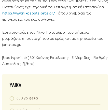
συναρπαστικό ταξίδι που δεν τελειώνει ποτέ.Ο Σεφ Νίκος
Πατσιώρας έχει την δική του επαγγελματική ιστοσελίδα
http://www.nikospatsioras.gr/
όπου ανεβάζει τις
εμπνεύσεις του και συνταγές.
Ευχαριστούμε τον Νίκο Πατσιώρα που σήμερα
μοιράζετε τη συνταγή του με εμάς και με την παρέα του
jonakos.gr.
[box type=”tick”]60΄ Χρόνος Εκτέλεσης – 8 Μερίδες – Βαθμός
Δυσκολίας 2[/box]
ΥΛΙΚΑ
800 γρ φέτα