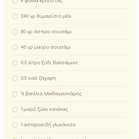
8 φύλλα κρούστας
240 γρ θυμαρίσιο μέλι
80 γρ άσπρο σουσάμι
40 γρ μαύρο σουσάμι
0.5 λίτρο ξύδι Βαλσάμικο
0.5 κιλό ζάχαρη
½ βανίλια Μαδαγασκάρης
1 μικρό ξύλο κανέλας
1 αστεροειδή γλυκάνισο