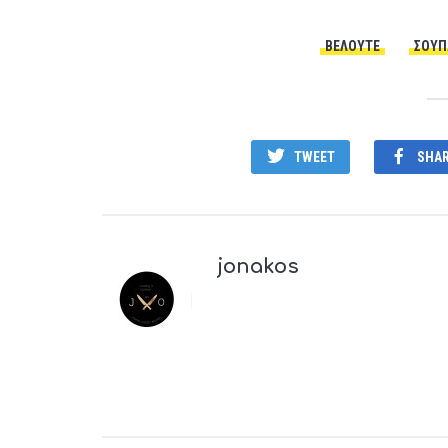
ΒΕΛΟΥΤΈ
ΣΟΎΠ
TWEET
SHA
jonakos