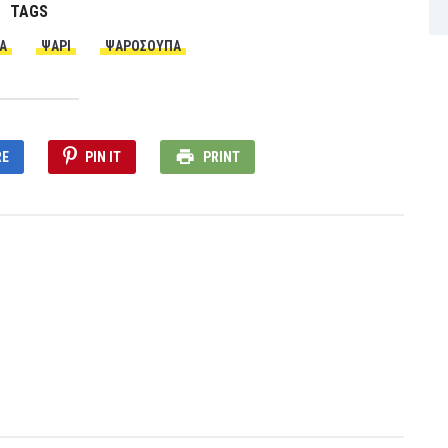
TAGS
Α
ΨΆΡΙ
ΨΑΡΌΣΟΥΠΑ
RE
PIN IT
PRINT