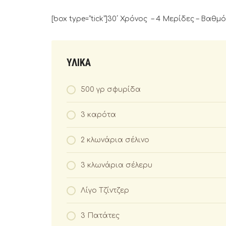
[box type=”tick”]30΄ Χρόνος – 4 Μερίδες – Βαθμ
ΥΛΙΚΑ
500 γρ σφυρίδα
3 καρότα
2 κλωνάρια σέλινο
3 κλωνάρια σέλερυ
Λίγο Τζίντζερ
3 Πατάτες