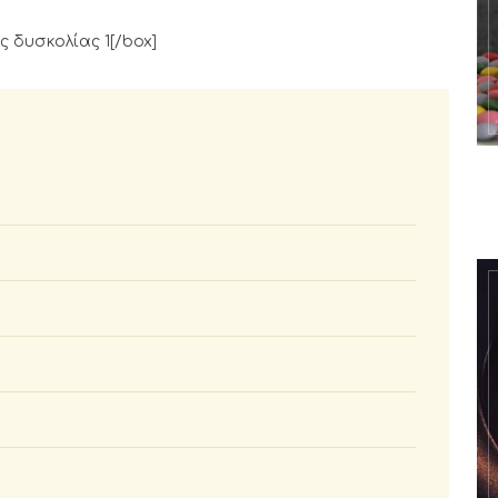
ός δυσκολίας 1[/box]