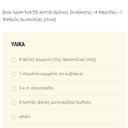
[box type=”tick”]10 λεπτά Χρόνος Εκτέλεσης – 8 Μερίδες – 1
Βαθμός Δυσκολίας [/box]
ΥΛΙΚΑ
8 φέτες ψωμιού (της αρεσκείας σας)
1 ντομάτα κομμένη σε κυβάκια
3 κ.σ. ελαιόλαδο
8 λεπτές φέτες μοτσαρέλα buffalo
αλάτι