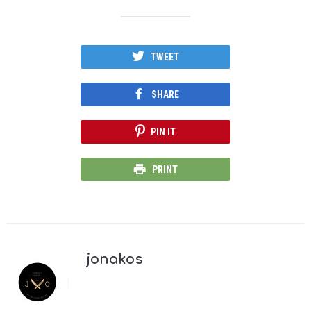
TWEET
SHARE
PIN IT
PRINT
jonakos