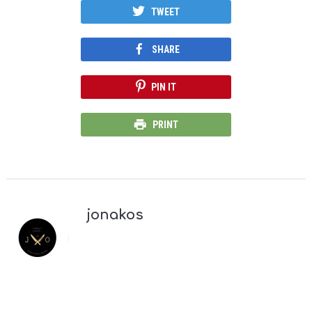
TWEET
SHARE
PIN IT
PRINT
jonakos