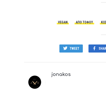
VEGAN
ΑΠΌ ΤΟΦΟΎ
ΚΏ
TWEET
SHA
jonakos