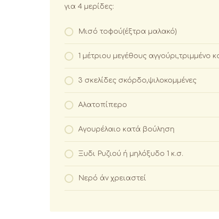
για 4 μερίδες:
Μισό τοφού(έξτρα μαλακό)
1 μέτριου μεγέθους αγγούρι,τριμμένο 
3 σκελίδες σκόρδο,ψιλοκομμένες
Αλατοπίπερο
Αγουρέλαιο κατά βούληση
Ξυδι Ρυζιού ή μηλόξυδο 1 κ.σ.
Νερό άν χρειαστεί