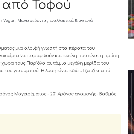
ι από Τοφού
in
Vegan
,
Μαγειρεύοντας εναλλακτικά & υγιεινά
ματος,μια αλοιφή γνωστή στα πέρατα του
λοκαίρια να παραμιλούν και εκείνη που είναι η πρώτη
ην χώρα τους.Παρ’όλα αυτά,μια μεγάλη μερίδα του
 του γιαουρτιού! Η λύση είναι εδώ…Τζατζίκι από
′ Χρόνος Μαγειρέματος – 20′ Χρόνος αναμονής- Βαθμός