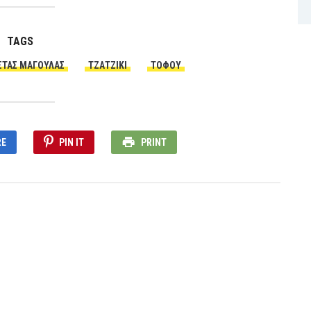
TAGS
ΣΤΑΣ ΜΑΓΟΥΛΆΣ
ΤΖΑΤΖΊΚΙ
ΤΟΦΟΎ
RE
PIN IT
PRINT