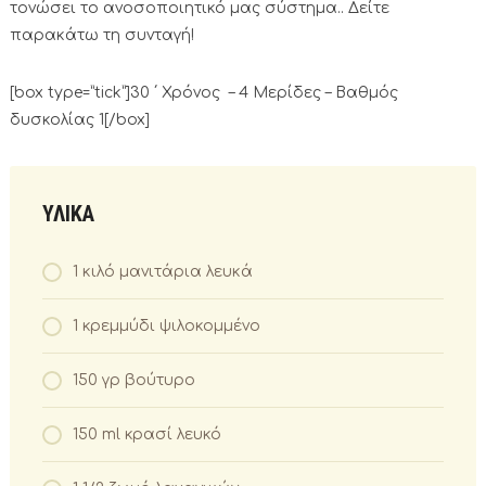
τονώσει το ανοσοποιητικό μας σύστημα.. Δείτε
παρακάτω τη συνταγή!
[box type=”tick”]30 ΄ Χρόνος – 4 Μερίδες – Βαθμός
δυσκολίας 1[/box]
ΥΛΙΚΑ
1 κιλό μανιτάρια λευκά
1 κρεμμύδι ψιλοκομμένο
150 γρ βούτυρο
150 ml κρασί λευκό