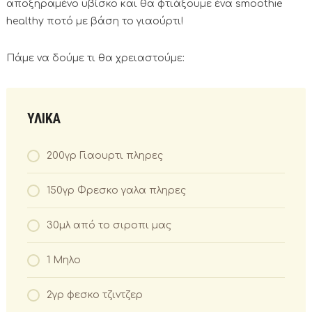
αποξηραμένο υβίσκο και θα φτιάξουμε ένα smoothie
healthy ποτό με βάση το γιαούρτι!
Πάμε να δούμε τι θα χρειαστούμε:
ΥΛΙΚΑ
200γρ Γιαουρτι πληρες
150γρ Φρεσκο γαλα πληρες
30μλ από το σιροπι μας
1 Μηλο
2γρ φεσκο τζιντζερ