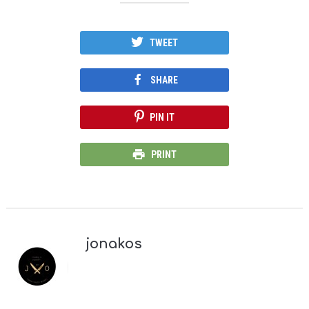
TWEET
SHARE
PIN IT
PRINT
jonakos