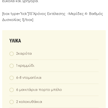
εύκολα και γρήγορα.
[box type=”tick”]15΄Χρόνος Εκτέλεσης -Μερίδες 4- Βαθμός
Δυσκολίας 1[/box]
ΥΛΙΚΑ
2καρότα
1 κρεμμύδι
6-8 ντοματίνια
6 μανιτάρια πορτο μπέλο
2 κολοκυθάκια